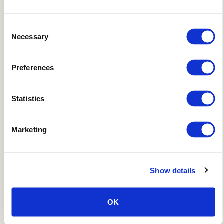
MAIL
mihonoseki-k＠mable.ne.jp
Consent
Necessary
Selection
Preferences
Statistics
Marketing
Show details
OK